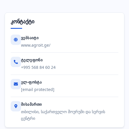
კონტაქტი
ᲕᲔᲑᲡᲐᲘᲢᲘ
www.agroit.ge/
ᲢᲔᲚᲔᲤᲝᲜᲘ
+995 568 84 60 24
ᲔᲚ-ᲤᲝᲡᲢᲐ
[email protected]
ᲛᲘᲡᲐᲛᲐᲠᲗᲘ
თბილისი, საქართველო შოურუმი და სერვის
ცენტრი