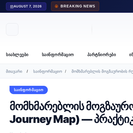
AUGUST 7, 2026
BREAKING NEWS
ᲡᲘᲐᲮᲚᲔᲔᲑᲘ
ᲡᲐᲘᲜᲤᲝᲠᲛᲐᲪᲘᲝ
ᲞᲐᲠᲢᲜᲘᲝᲠᲔᲑᲘ
Ი
მთავარი
საინფორმაციო
მომხმარებლის მოგზაურობის რუკ
ᲡᲐᲘᲜᲤᲝᲠᲛᲐᲪᲘᲝ
მომხმარებლის მოგზაურო
Journey Map) — პრაქტი