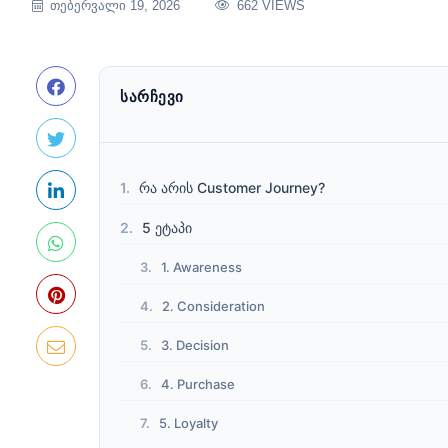
ᲗᲔᲑᲔᲠᲕᲐᲚᲘ 19, 2026
662 VIEWS
ᲡᲐᲠᲩᲔᲕᲘ
რა არის Customer Journey?
5 ეტაპი
1. Awareness
2. Consideration
3. Decision
4. Purchase
5. Loyalty