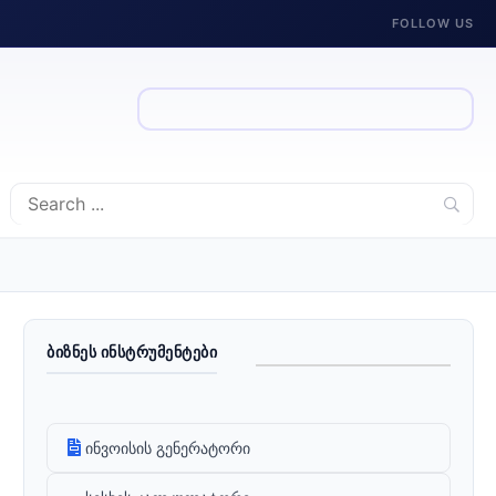
FOLLOW US
ᲑᲘᲖᲜᲔᲡ ᲘᲜᲡᲢᲠᲣᲛᲔᲜᲢᲔᲑᲘ
ინვოისის გენერატორი