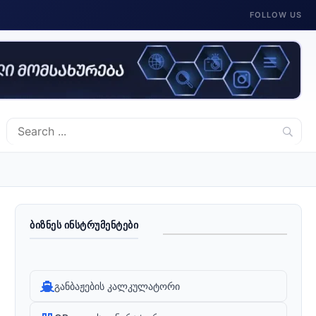
FOLLOW US
ᲑᲘᲖᲜᲔᲡ ᲘᲜᲡᲢᲠᲣᲛᲔᲜᲢᲔᲑᲘ
განბაჟების კალკულატორი