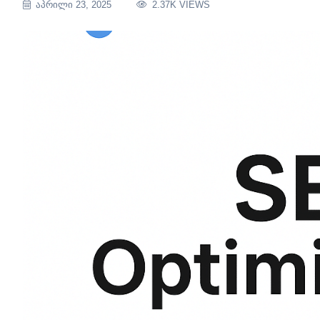
ᲐᲞᲠᲘᲚᲘ 23, 2025
2.37K VIEWS