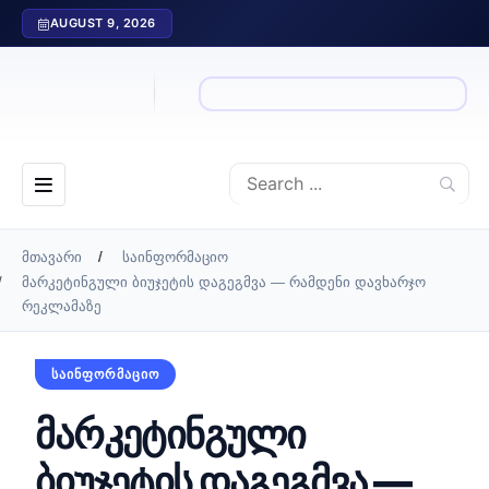
AUGUST 9, 2026
მთავარი
საინფორმაციო
მარკეტინგული ბიუჯეტის დაგეგმვა — რამდენი დავხარჯო
რეკლამაზე
ᲡᲐᲘᲜᲤᲝᲠᲛᲐᲪᲘᲝ
მარკეტინგული
ბიუჯეტის დაგეგმვა —