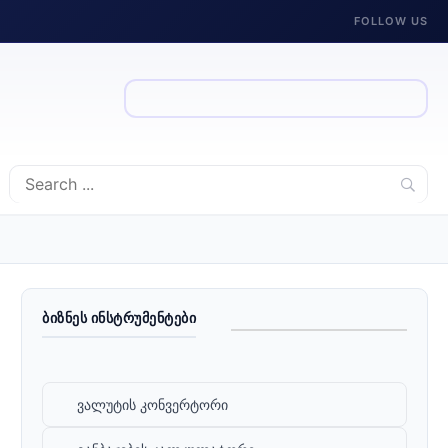
FOLLOW US
ᲑᲘᲖᲜᲔᲡ ᲘᲜᲡᲢᲠᲣᲛᲔᲜᲢᲔᲑᲘ
ვალუტის კონვერტორი