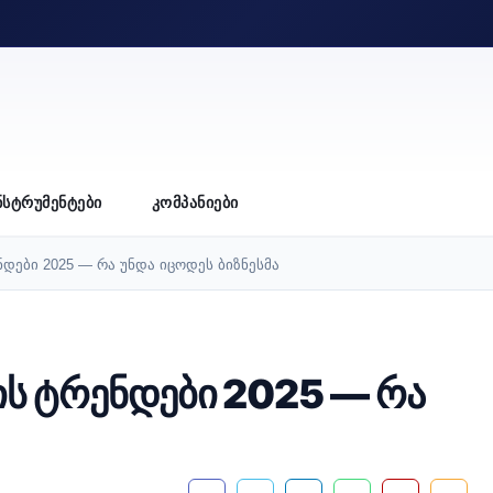
ᲜᲡᲢᲠᲣᲛᲔᲜᲢᲔᲑᲘ
ᲙᲝᲛᲞᲐᲜᲘᲔᲑᲘ
დები 2025 — რა უნდა იცოდეს ბიზნესმა
ს ტრენდები 2025 — რა