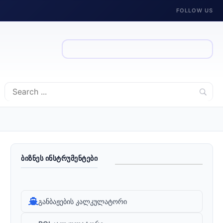
FOLLOW US
ᲑᲘᲖᲜᲔᲡ ᲘᲜᲡᲢᲠᲣᲛᲔᲜᲢᲔᲑᲘ
განბაჟების კალკულატორი