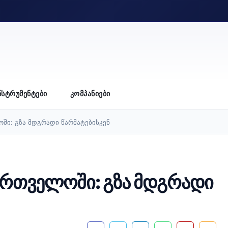
ᲜᲡᲢᲠᲣᲛᲔᲜᲢᲔᲑᲘ
ᲙᲝᲛᲞᲐᲜᲘᲔᲑᲘ
ში: გზა მდგრადი წარმატებისკენ
ართველოში: გზა მდგრადი