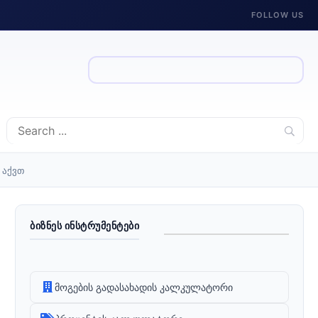
FOLLOW US
 აქვთ
ᲑᲘᲖᲜᲔᲡ ᲘᲜᲡᲢᲠᲣᲛᲔᲜᲢᲔᲑᲘ
მოგების გადასახადის კალკულატორი