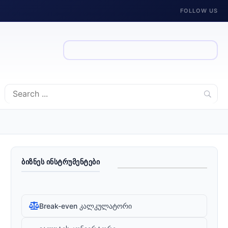
FOLLOW US
ᲑᲘᲖᲜᲔᲡ ᲘᲜᲡᲢᲠᲣᲛᲔᲜᲢᲔᲑᲘ
Break-even კალკულატორი