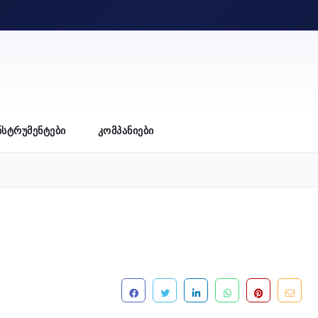
ᲜᲡᲢᲠᲣᲛᲔᲜᲢᲔᲑᲘ
ᲙᲝᲛᲞᲐᲜᲘᲔᲑᲘ